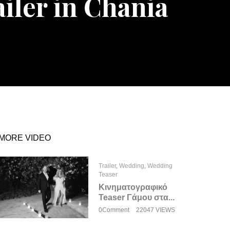
iler in Chania
MORE VIDEO
Trailer
,
Wedding
,
Wedding
Teaser
Κινηματογραφικό
Teaser Γάμου στα...
0Comment
22047 VIEWS