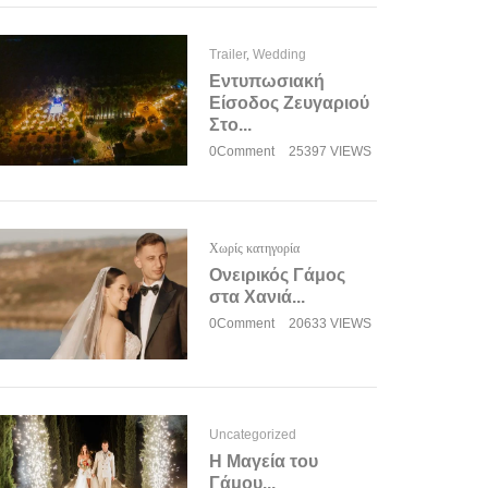
Trailer
,
Wedding
Εντυπωσιακή
Είσοδος Ζευγαριού
Στο...
0Comment
25397 VIEWS
Χωρίς κατηγορία
Ονειρικός Γάμος
στα Χανιά...
0Comment
20633 VIEWS
Uncategorized
Η Μαγεία του
Γάμου...