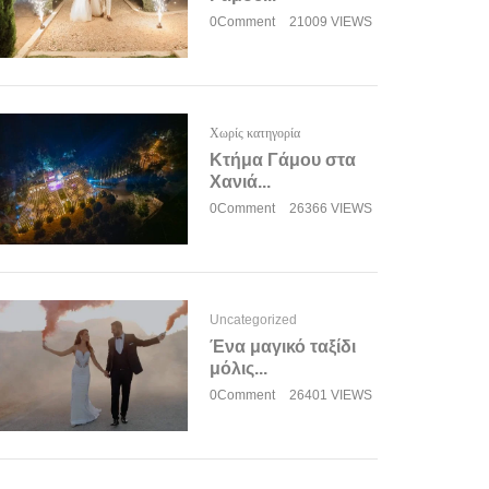
0Comment
21009 VIEWS
Χωρίς κατηγορία
Κτήμα Γάμου στα
Χανιά...
0Comment
26366 VIEWS
Uncategorized
Ένα μαγικό ταξίδι
μόλις...
0Comment
26401 VIEWS