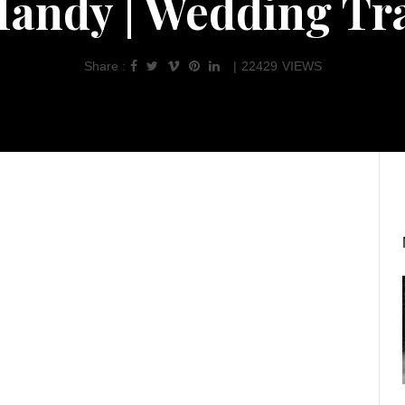
andy | Wedding Tra
Share :
|
22429
VIEWS